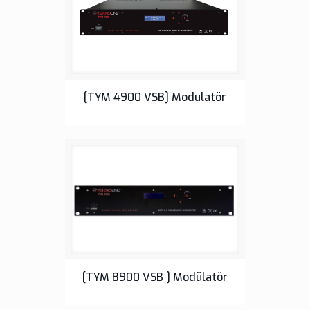
Tek Yan Bantlı TV Modülatörleri
[TYM 4900 VSB] Modulatör
Tek Yan Bantlı TV Modülatörleri
[TYM 8900 VSB ] Modülatör