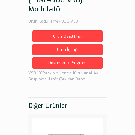
Modulatör
Ürün Kodu: TYM 4900 VSB
Ürün Özellikleri
Ürün İçeriği
Döküman / Program
VSB 19"Rack Mp Kontrollü 4 Kanal Av
Grup Modulatör (Tek Yan Band)
Diğer Ürünler