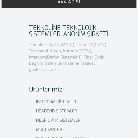
444 40 91
TEKNOLİNE TEKNOLOJİK
SİSTEMLERİ ANONİM ŞİRKETİ
Teknoline Uydu(SMATV), Kablo TV(CATV),
Terrestrial Anten, Kamera(CCTV),
İnterkom(Diafon Sistemleri), Fiber Optik
Dağıtım sistemleri üzerine faaliyet
göstermektedir.
Ürünlerimiz
INTERCOM SİSTEMLER
HEADEND SİSTEMLER
FİBER OPTİK SİSTEMLER
MULTISWITCH