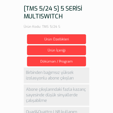
[TMS 5/24 S] 5 SERİSİ
MULTISWITCH
Ürün Kodu: TMS 5/24 S
Ürün Özellikleri
Ürün İçeriği
Döküman / Program
Birbinden bağımsız yüksek
izolasyonlu abone çıkışları
Abone çıkışlarındaki fazla kazanç
sayesinde düşük sinyallerde
çalışabilme
Quad&Quattro LNB kullanım