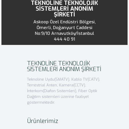
TEKNOLİNE TEKNOLOJİK
SİSTEMLERİ ANONİM
ŞİRKETİ
Askoop Özel Endüstri Bölgesi,
Ömerli, Doğanyurt Caddesi
No:9/10 Arnavutköy/İstanbul
444 40 91
TEKNOLİNE TEKNOLOJİK
SİSTEMLERİ ANONİM ŞİRKETİ
Teknoline Uydu(SMATV), Kablo TV(CATV),
Terrestrial Anten, Kamera(CCTV),
İnterkom(Diafon Sistemleri), Fiber Optik
Dağıtım sistemleri üzerine faaliyet
göstermektedir.
Ürünlerimiz