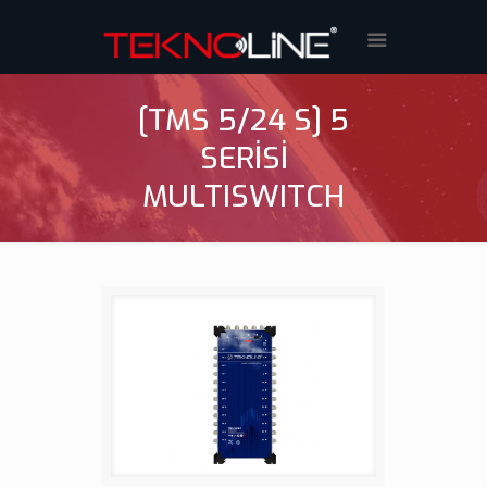
[TMS 5/24 S] 5
SERİSİ
MULTISWITCH