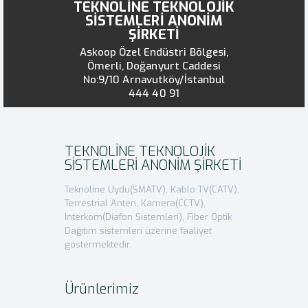
TEKNOLİNE TEKNOLOJİK
SİSTEMLERİ ANONİM
ŞİRKETİ
Askoop Özel Endüstri Bölgesi,
Ömerli, Doğanyurt Caddesi
No:9/10 Arnavutköy/İstanbul
444 40 91
TEKNOLİNE TEKNOLOJİK
SİSTEMLERİ ANONİM ŞİRKETİ
Teknoline Uydu(SMATV), Kablo TV(CATV),
Terrestrial Anten, Kamera(CCTV),
İnterkom(Diafon Sistemleri), Fiber Optik
Dağıtım sistemleri üzerine faaliyet
göstermektedir.
Ürünlerimiz