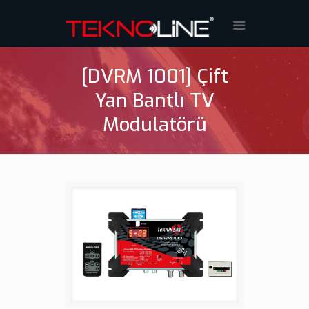
[DVRM 1001] Çift
Yan Bantlı TV
Modulatörü