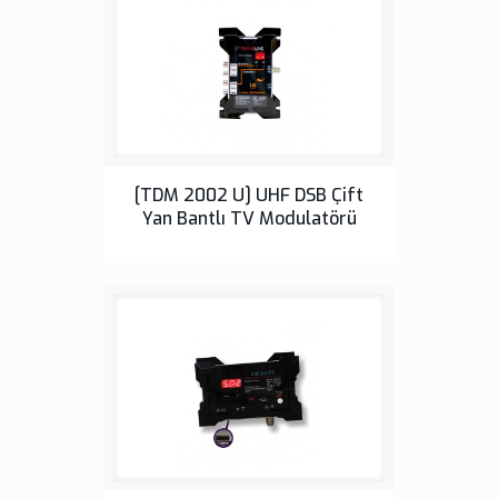
Çift Yan Bantlı TV Modülatörleri
[TDM 2002 U] UHF DSB Çift
Yan Bantlı TV Modulatörü