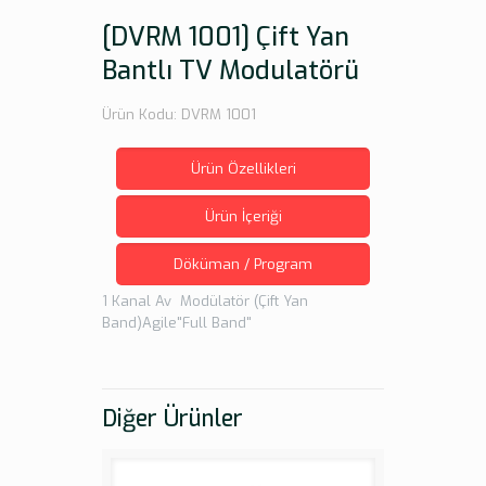
[DVRM 1001] Çift Yan
Bantlı TV Modulatörü
Ürün Kodu: DVRM 1001
Ürün Özellikleri
Ürün İçeriği
Döküman / Program
1 Kanal Av Modülatör (Çift Yan
Band)Agile"Full Band"
Diğer Ürünler