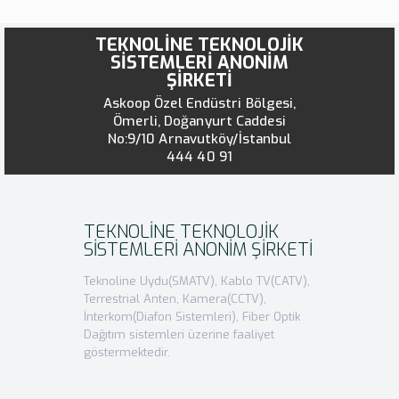
TEKNOLİNE TEKNOLOJİK
SİSTEMLERİ ANONİM
ŞİRKETİ
Askoop Özel Endüstri Bölgesi,
Ömerli, Doğanyurt Caddesi
No:9/10 Arnavutköy/İstanbul
444 40 91
TEKNOLİNE TEKNOLOJİK
SİSTEMLERİ ANONİM ŞİRKETİ
Teknoline Uydu(SMATV), Kablo TV(CATV),
Terrestrial Anten, Kamera(CCTV),
İnterkom(Diafon Sistemleri), Fiber Optik
Dağıtım sistemleri üzerine faaliyet
göstermektedir.