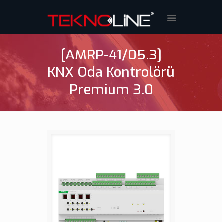
[AMRP-41/05.3]
KNX Oda Kontrolörü
Premium 3.0