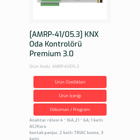
[AMRP-41/05.3] KNX
Oda Kontrolörü
Premium 3.0
Ürün Kodu: AMRP-41/05.3
Ürün Özellikleri
Ürün İçeriği
Döküman / Program
Anahtar rölesi 4 * 16A,21 * 6A; 1 katlı
AC/Kuru
kontak panjur, 2 katlı TRIAC kısma, 3
katlı