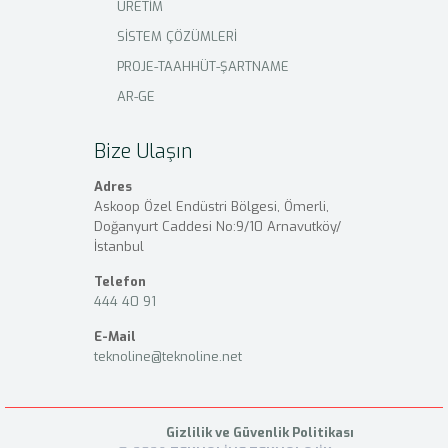
ÜRETİM
SİSTEM ÇÖZÜMLERİ
PROJE-TAAHHÜT-ŞARTNAME
AR-GE
Bize Ulaşın
Adres
Askoop Özel Endüstri Bölgesi, Ömerli,
Doğanyurt Caddesi No:9/10 Arnavutköy/
İstanbul
Telefon
444 40 91
E-Mail
teknoline@teknoline.net
Gizlilik ve Güvenlik Politikası