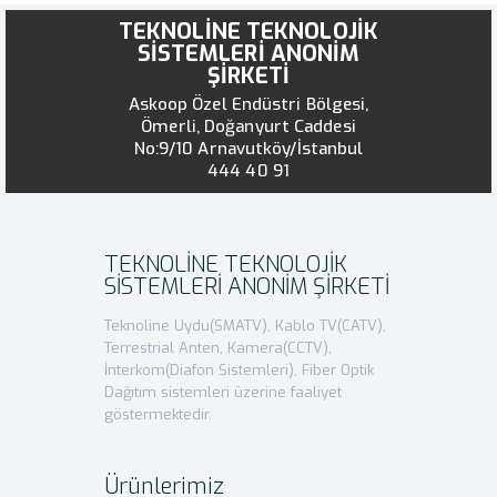
TEKNOLİNE TEKNOLOJİK
SİSTEMLERİ ANONİM
ŞİRKETİ
Askoop Özel Endüstri Bölgesi,
Ömerli, Doğanyurt Caddesi
No:9/10 Arnavutköy/İstanbul
444 40 91
TEKNOLİNE TEKNOLOJİK
SİSTEMLERİ ANONİM ŞİRKETİ
Teknoline Uydu(SMATV), Kablo TV(CATV),
Terrestrial Anten, Kamera(CCTV),
İnterkom(Diafon Sistemleri), Fiber Optik
Dağıtım sistemleri üzerine faaliyet
göstermektedir.
Ürünlerimiz