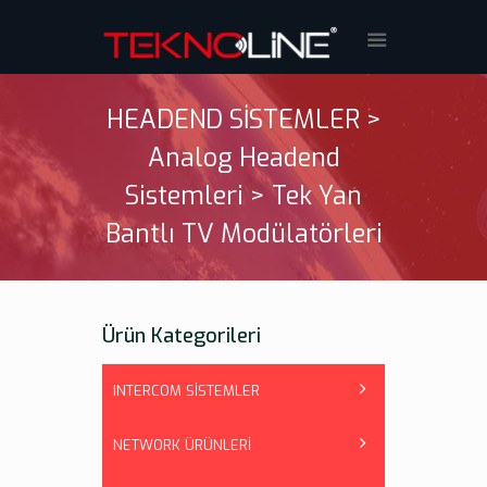
HEADEND SİSTEMLER >
Analog Headend
Sistemleri > Tek Yan
Bantlı TV Modülatörleri
Ürün Kategorileri
INTERCOM SİSTEMLER
NETWORK ÜRÜNLERİ