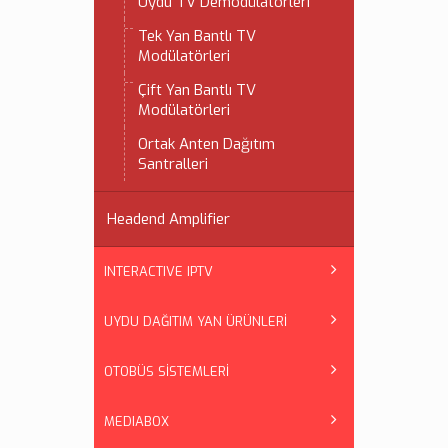
Uydu TV Demodülatörleri
Tek Yan Bantlı TV
Modülatörleri
Çift Yan Bantlı TV
Modülatörleri
Ortak Anten Dağıtım
Santralleri
Headend Amplifier
INTERACTIVE IPTV
UYDU DAĞITIM YAN ÜRÜNLERİ
OTOBÜS SİSTEMLERİ
MEDIABOX