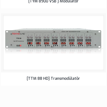
[TYM 8900 VSB ] Modülatör
[TTM 88 HD] Transmodülatör