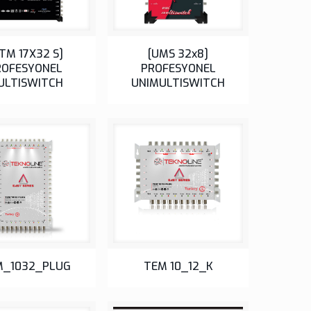
TM 17X32 S]
[UMS 32x8]
ROFESYONEL
PROFESYONEL
ULTISWITCH
UNIMULTISWITCH
M_1032_PLUG
TEM 10_12_K