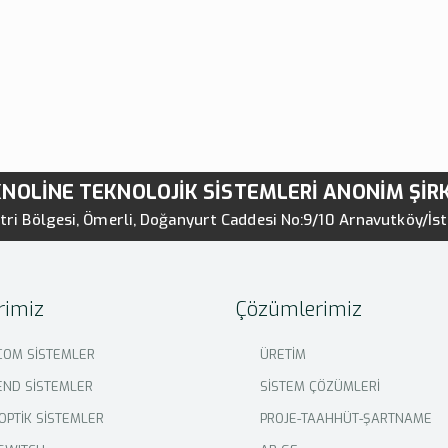
NOLİNE TEKNOLOJİK SİSTEMLERİ ANONİM ŞİR
ri Bölgesi, Ömerli, Doğanyurt Caddesi No:9/10 Arnavutköy/İs
rimiz
Çözümlerimiz
COM SİSTEMLER
ÜRETİM
ND SİSTEMLER
SİSTEM ÇÖZÜMLERİ
 OPTİK SİSTEMLER
PROJE-TAAHHÜT-ŞARTNAME