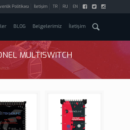
üvenlik Politikası
İletişim
TR
RU
EN
ler
BLOG
Belgelerimiz
İletişim
YONEL MULTISWITCH
witch