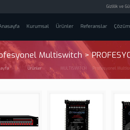
Gizlilik ve G
Anasayfa
Kurumsal
Ürünler
Referanslar
Çözüm
ofesyonel Multiswitch > PROFES
ayfa
Ürünler
MULTISWITCH
Profesyonel Multis