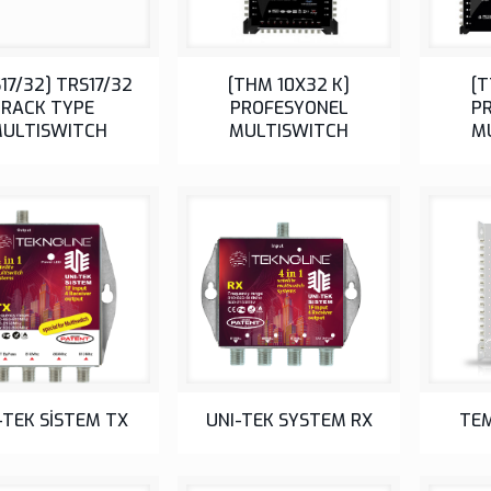
17/32] TRS17/32
[THM 10X32 K]
[T
RACK TYPE
PROFESYONEL
P
ULTISWITCH
MULTISWITCH
M
-TEK SİSTEM TX
UNI-TEK SYSTEM RX
TE