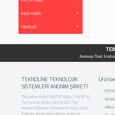
PATCH PANEL
RACK KABİN
PANOLAR
TEK
Askoop Özel Endüst
TEKNOLİNE TEKNOLOJİK
Ürünle
SİSTEMLERİ ANONİM ŞİRKETİ
INTER
Teknoline Uydu(SMATV), Kablo TV(CATV),
HEADE
Terrestrial Anten, Kamera(CCTV),
FİBER
İnterkom(Diafon Sistemleri), Fiber Optik
Dağıtım sistemleri üzerine faaliyet