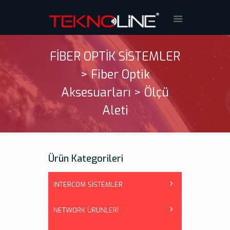
FİBER OPTİK SİSTEMLER
> Fiber Optik
Aksesuarları > Ölçü
Aleti
Ürün Kategorileri
INTERCOM SİSTEMLER
NETWORK ÜRÜNLERİ