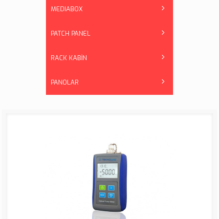
MEDIABOX
PATCH PANEL
RACK KABİN
PANOLAR