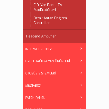
Çift Yan Bantlı TV
Modülatörleri
Ortak Anten Dağıtım
Santralleri
Headend Amplifier
INTERACTIVE IPTV
UYDU DAĞITIM YAN ÜRÜNLERİ
OTOBÜS SİSTEMLERİ
MEDIABOX
PATCH PANEL