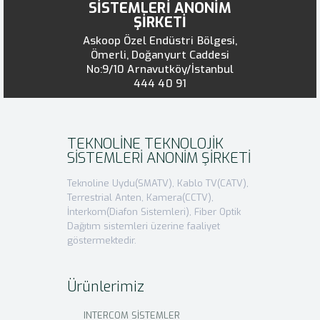
SİSTEMLERİ ANONİM
ŞİRKETİ
Askoop Özel Endüstri Bölgesi,
Ömerli, Doğanyurt Caddesi
No:9/10 Arnavutköy/İstanbul
444 40 91
TEKNOLİNE TEKNOLOJİK
SİSTEMLERİ ANONİM ŞİRKETİ
Teknoline Uydu(SMATV), Kablo TV(CATV),
Terrestrial Anten, Kamera(CCTV),
İnterkom(Diafon Sistemleri), Fiber Optik
Dağıtım sistemleri üzerine faaliyet
göstermektedir.
Ürünlerimiz
INTERCOM SİSTEMLER