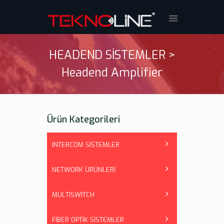
HEADEND SİSTEMLER >
Headend Amplifier
Ürün Kategorileri
INTERCOM SİSTEMLER
NETWORK ÜRÜNLERİ
MULTISWITCH
FİBER OPTİK SİSTEMLER