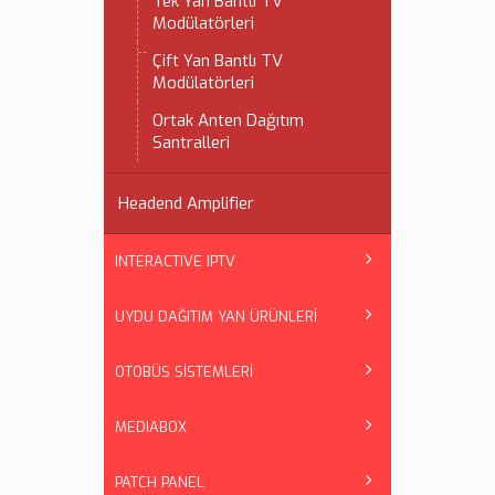
Tek Yan Bantlı TV
Modülatörleri
Çift Yan Bantlı TV
Modülatörleri
Ortak Anten Dağıtım
Santralleri
Headend Amplifier
INTERACTIVE IPTV
UYDU DAĞITIM YAN ÜRÜNLERİ
OTOBÜS SİSTEMLERİ
MEDIABOX
PATCH PANEL