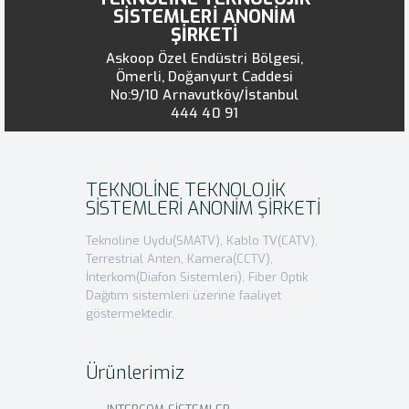
SİSTEMLERİ ANONİM
ŞİRKETİ
Askoop Özel Endüstri Bölgesi,
Ömerli, Doğanyurt Caddesi
No:9/10 Arnavutköy/İstanbul
444 40 91
TEKNOLİNE TEKNOLOJİK
SİSTEMLERİ ANONİM ŞİRKETİ
Teknoline Uydu(SMATV), Kablo TV(CATV),
Terrestrial Anten, Kamera(CCTV),
İnterkom(Diafon Sistemleri), Fiber Optik
Dağıtım sistemleri üzerine faaliyet
göstermektedir.
Ürünlerimiz