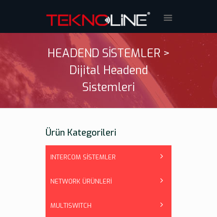
HEADEND SİSTEMLER >
Dijital Headend
Sistemleri
Ürün Kategorileri
INTERCOM SİSTEMLER
NETWORK ÜRÜNLERİ
MULTISWITCH