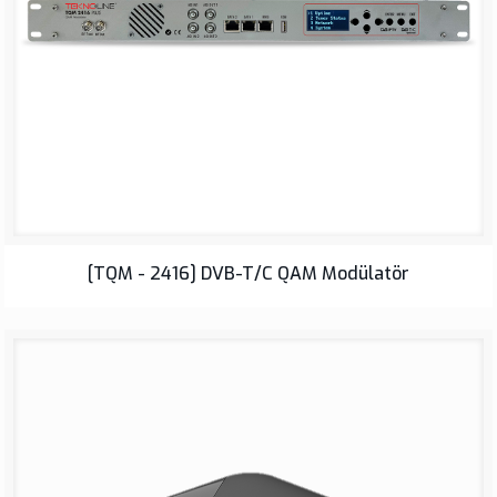
[TQM - 2416] DVB-T/C QAM Modülatör