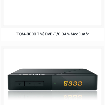
[TQM-8000 TM] DVB-T/C QAM Modülatör